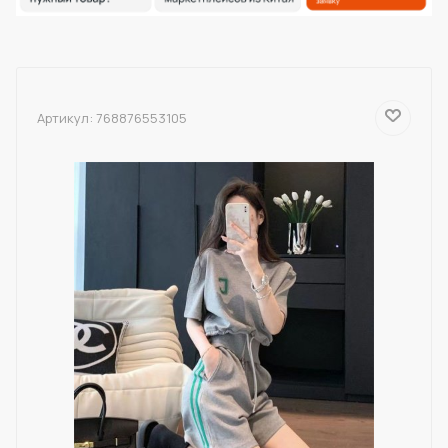
Артикул:
768876553105