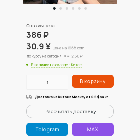
Оптовая цена
386
₽
30.9
¥
цена на 1688.com
по курсу на сегодня 1 ¥ = 12.50 ₽
В наличии на складе в Китае
В корзину
Доставка из Китая в Москву от 0.5
за кг
$
Рассчитать доставку
Telegram
MAX