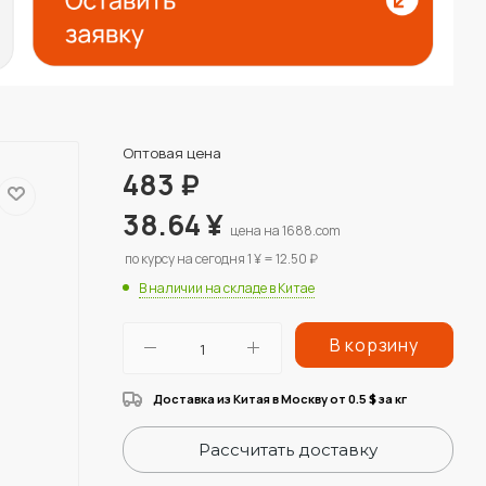
Оптовая цена
483
₽
38.64
¥
цена на 1688.com
по курсу на сегодня 1 ¥ = 12.50 ₽
В наличии на складе в Китае
В корзину
Доставка из Китая в Москву от 0.5
за кг
$
Рассчитать доставку