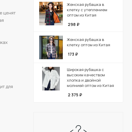
Женская рубашка в
клетку с утеплением
е ценят
оптом из Китая
ая
298
₽
Женская рубашка в
лках
клетку оптом из Китая
173
₽
Широкая рубашка с
высоким качеством
хлопка и двойной
молнией оптом из Китая
ит для
2 375
₽