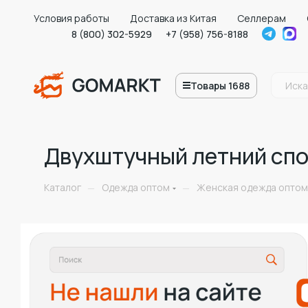
Условия работы
Доставка из Китая
Селлерам
8 (800) 302-5929
+7 (958) 756-8188
Товары 1688
Двухштучный летний спо
Каталог
Одежда оптом
Женская одежда оптом
—
—