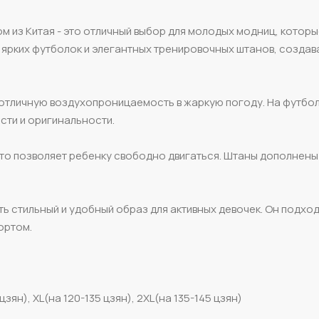
м из Китая - это отличный выбор для молодых модниц, которы
з ярких футболок и элегантных тренировочных штанов, создав
 отличную воздухопроницаемость в жаркую погоду. На футбо
сти и оригинальности.
то позволяет ребенку свободно двигаться. Штаны дополнены
ь стильный и удобный образ для активных девочек. Он подход
ортом.
цзян), XL(на 120-135 цзян), 2XL(на 135-145 цзян)