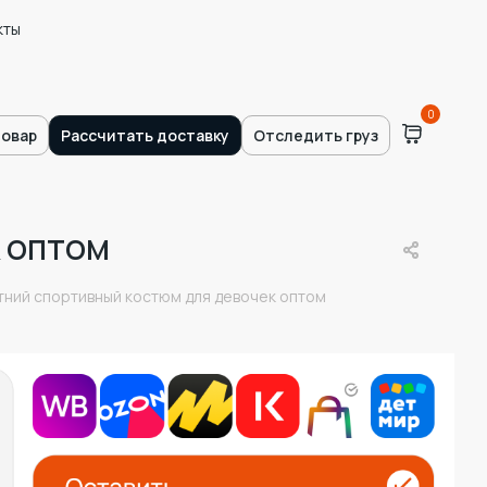
кты
0
товар
Рассчитать доставку
Отследить груз
 оптом
тний спортивный костюм для девочек оптом