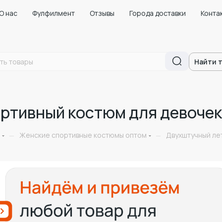
О нас
Фулфилмент
Отзывы
Города доставки
Конта
Найти 
ртивный костюм для девочек
Женские спортивные костюмы оптом
Двухштучный ле
—
—