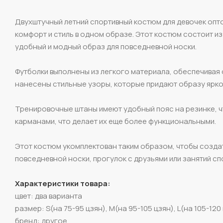
Двухштучный летний спортивный костюм для девочек опто
комфорт и стиль в одном образе. Этот костюм состоит и
удобный и модный образ для повседневной носки.
Футболки выполнены из легкого материала, обеспечивая
нанесены стильные узоры, которые придают образу ярко
Тренировочные штаны имеют удобный пояс на резинке, ч
карманами, что делает их еще более функциональными.
Этот костюм укомплектован таким образом, чтобы создат
повседневной носки, прогулок с друзьями или занятий сп
Характеристики товара:
цвет: два варианта
размер: S(на 75-95 цзян), M(на 95-105 цзян), L(на 105-120 
бренд: другое