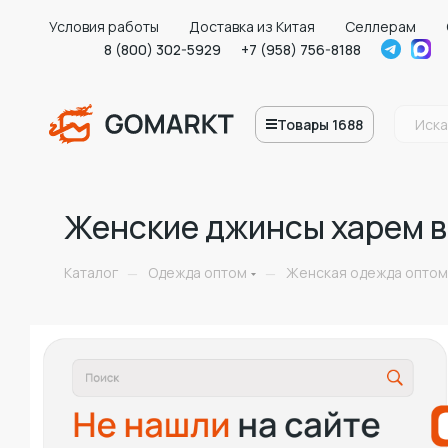
Условия работы
Доставка из Китая
Селлерам
8 (800) 302-5929
+7 (958) 756-8188
Товары 1688
Женские джинсы харем в
Каталог
Одежда оптом
Женская одежда оптом
—
—