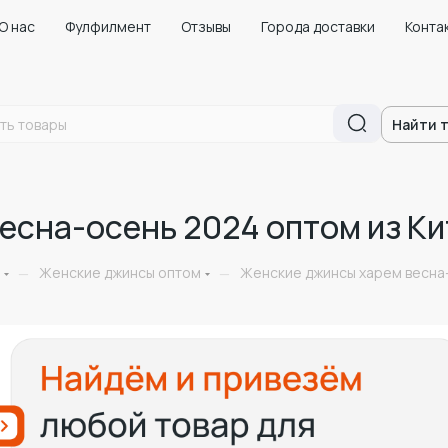
О нас
Фулфилмент
Отзывы
Города доставки
Конта
Найти 
есна-осень 2024 оптом из Ки
Женские джинсы оптом
Женские джинсы харем весна-
—
—