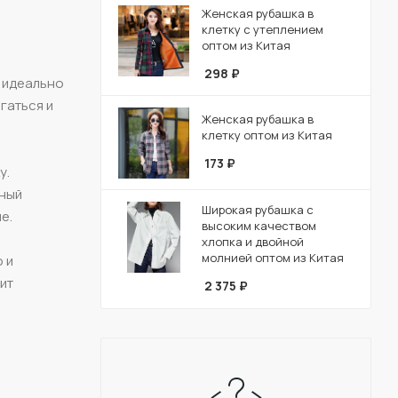
Женская рубашка в
клетку с утеплением
оптом из Китая
298
₽
е идеально
гаться и
Женская рубашка в
клетку оптом из Китая
173
₽
у.
дный
Широкая рубашка с
е.
высоким качеством
хлопка и двойной
молнией оптом из Китая
 и
ит
2 375
₽