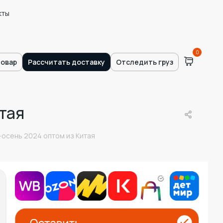
кты
0
товар
Рассчитать доставку
Отследить груз
тая
осень 2024 оптом из Китая