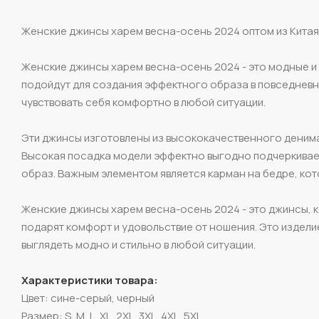
Женские джинсы харем весна-осень 2024 оптом из Китая
Женские джинсы харем весна-осень 2024 - это модные и
подойдут для создания эффектного образа в повседневно
чувствовать себя комфортно в любой ситуации.
Эти джинсы изготовлены из высококачественного денима
Высокая посадка модели эффектно выгодно подчеркивает
образ. Важным элементом является карман на бедре, ко
Женские джинсы харем весна-осень 2024 - это джинсы, ко
подарят комфорт и удовольствие от ношения. Это издели
выглядеть модно и стильно в любой ситуации.
Характеристики товара:
Цвет: сине-серый, черный
Размер: S, M, L, XL, 2XL, 3XL, 4XL, 5XL