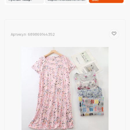
Артикул:
689869144352