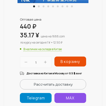
Оптовая цена
440
₽
35.17
¥
цена на 1688.com
по курсу на сегодня 1 ¥ = 12.50 ₽
В наличии на складе в Китае
В корзину
Доставка из Китая в Москву от 0.5
за кг
$
Рассчитать доставку
Telegram
MAX