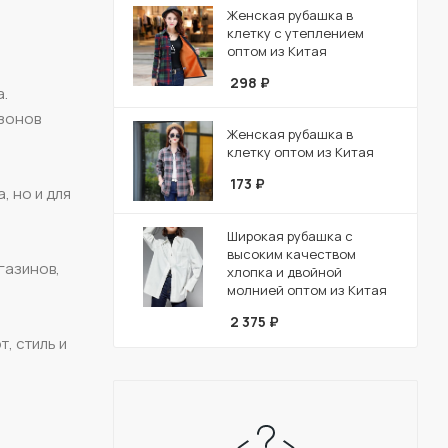
Женская рубашка в
клетку с утеплением
оптом из Китая
298
₽
а.
езонов
Женская рубашка в
клетку оптом из Китая
173
₽
, но и для
Широкая рубашка с
высоким качеством
газинов,
хлопка и двойной
молнией оптом из Китая
2 375
₽
, стиль и