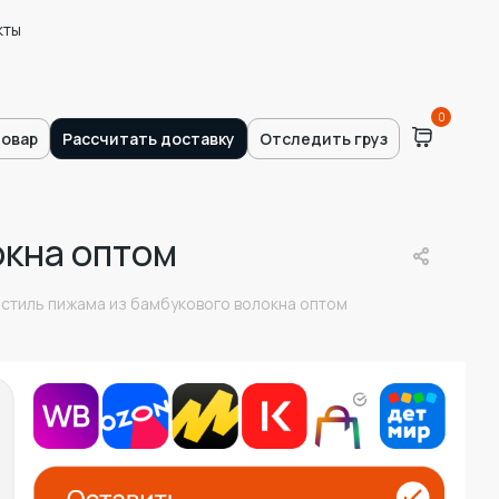
кты
0
товар
Рассчитать доставку
Отследить груз
окна оптом
 стиль пижама из бамбукового волокна оптом