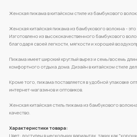
Женская пижама в китайском стиле из бамбукового волок
Женская китайская пижама из бамбукового волокна - это
Изготовлено из высококачественного бамбукового волок
благодаря своей легкости, мягкости и хорошей воздухо
Пижама имеет широкий круглый вырез и семь/восемь длинн
комфортного отдыха дома. Дизайн в китайском стиле дел
Кроме того, пижама поставляется в удобной упаковке оп
интернет-магазинов и оптовиков.
Женская китайская стиль пижама из бамбукового волокна 
качество.
Характеристики товара:
Цвет: доступен в нескольких вариантах, таких как "хорош