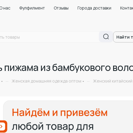
О нас
Фулфилмент
Отзывы
Города доставки
Конта
Найти 
ь пижама из бамбукового вол
Женская домашняя одежда оптом
Женский китайский
—
—