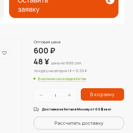
Оптовая цена
600
₽
48
¥
цена на 1688.com
по курсу на сегодня 1 ¥ = 12.50 ₽
В наличии на складе в Китае
В корзину
Доставка из Китая в Москву от 0.5
за кг
$
Рассчитать доставку