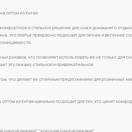
на оптом из Китая
 комфортное и стильное решение для сна и домашнего отдых
на, это платье прекрасно подходит для летних и весенних с
проницаемости.
ых рукавов, что позволяет использовать ее не только для сна
ает эту пижаму стильной и привлекательной.
том, что делает ее отличным предложением для розничных ма
оптом из Китая идеально подходит для тех, кто ценит комфорт
ий шантуй пижама", "хороший шантуй пижама"