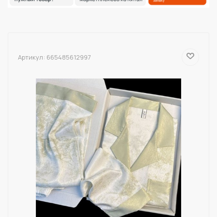
Артикул:
665485612997