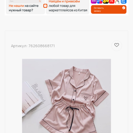
Артикул:
762608668171