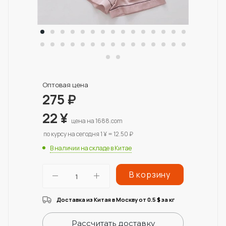
Оптовая цена
275
₽
22
¥
цена на 1688.com
по курсу на сегодня 1 ¥ = 12.50 ₽
В наличии на складе в Китае
В корзину
Доставка из Китая в Москву от 0.5
за кг
$
Рассчитать доставку