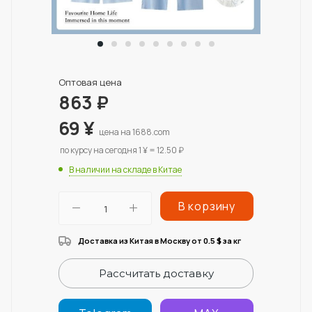
Оптовая цена
863
₽
69
¥
цена на 1688.com
по курсу на сегодня 1 ¥ = 12.50 ₽
В наличии на складе в Китае
В корзину
Доставка из Китая в Москву от 0.5
за кг
$
Рассчитать доставку