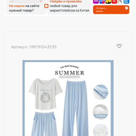
Артикул:
788781243235