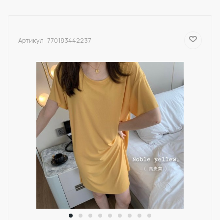
Артикул:
770183442237