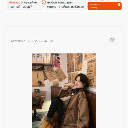
Артикул:
757392764158