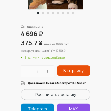
Оптовая цена
4 696
₽
375.7
¥
цена на 1688.com
по курсу на сегодня 1 ¥ = 12.50 ₽
В наличии на складе в Китае
В корзину
Доставка из Китая в Москву от 0.5
за кг
$
Рассчитать доставку
Telegram
MAX