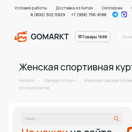
Условия работы
Доставка из Китая
Селлерам
8 (800) 302-5929
+7 (958) 756-8188
Товары 1688
Женская спортивная курт
Каталог
Одежда оптом
Женская одежда оптом
—
—
оптом из Китая