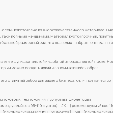
а-осень изготовлена из высококачественного материала. Он
 так и полными женщинами. Материал куртки прочный, приятный
и большой размерный ряд, что позволяет выбрать оптимальны
лает ее функциональной и удобной в повседневной носке. Но
оторым можно создать яркий и запоминающийся образ.
 это отличный выбор для вашего бизнеса, отличное качество 
емно-серый, темно-синий, пурпурный, фиолетовый
омендуемый вес 95-110 фунтов】, 2XL 【рекомендуемый вес 11
L 【рекомендуемый вес 150-165 фунтов】, 5XL 【рекомендуемый