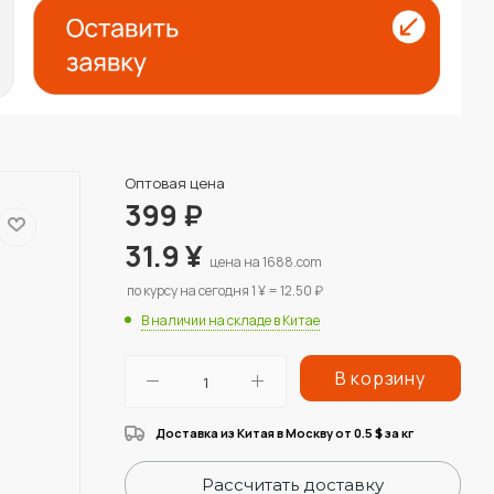
Оптовая цена
399
₽
31.9
¥
цена на 1688.com
по курсу на сегодня 1 ¥ = 12.50 ₽
В наличии на складе в Китае
В корзину
Доставка из Китая в Москву от 0.5
за кг
$
Рассчитать доставку