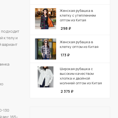
Женская рубашка в
клетку с утеплением
оптом из Китая
298
₽
а подходит
 к телу и
Женская рубашка в
й вариант
клетку оптом из Китая
173
₽
винка
Широкая рубашка с
высоким качеством
хлопка и двойной
молнией оптом из Китая
по
2 375
₽
0-130
 вес 165-