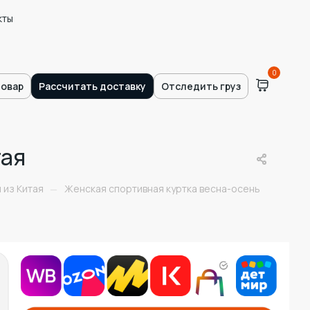
кты
0
товар
Рассчитать доставку
Отследить груз
тая
 из Китая
Женская спортивная куртка весна-осень
—