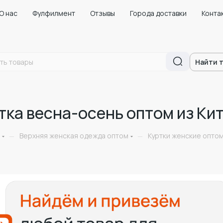
О нас
Фулфилмент
Отзывы
Города доставки
Конта
Найти 
ка весна-осень оптом из Ки
Верхняя женская одежда оптом
Куртки женские оптом
—
—