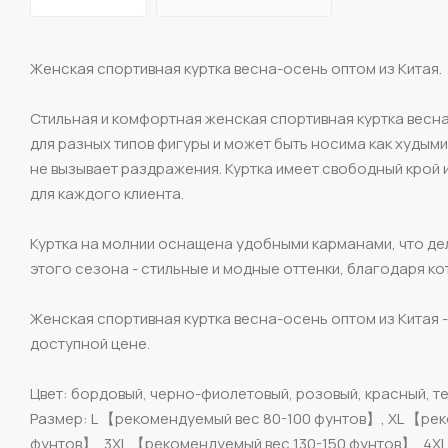
Женская спортивная куртка весна-осень оптом из Китая.
Стильная и комфортная женская спортивная куртка весн
для разных типов фигуры и может быть носима как худыми,
не вызывает раздражения. Куртка имеет свободный крой 
для каждого клиента.
Куртка на молнии оснащена удобными карманами, что де
этого сезона - стильные и модные оттенки, благодаря к
Женская спортивная куртка весна-осень оптом из Китая -
доступной цене.
Цвет: бордовый, черно-фиолетовый, розовый, красный, т
Размер: L 【рекомендуемый вес 80-100 фунтов】, XL 【рек
фунтов】, 3XL 【рекомендуемый вес 130-150 фунтов】, 4X