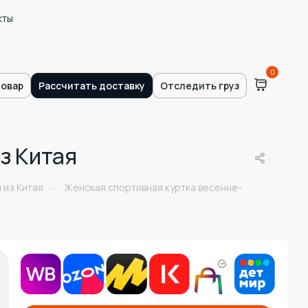
кты
0
товар
Рассчитать доставку
Отследить груз
з Китая
 из Китая
Женская спортивная куртка весенне-
—