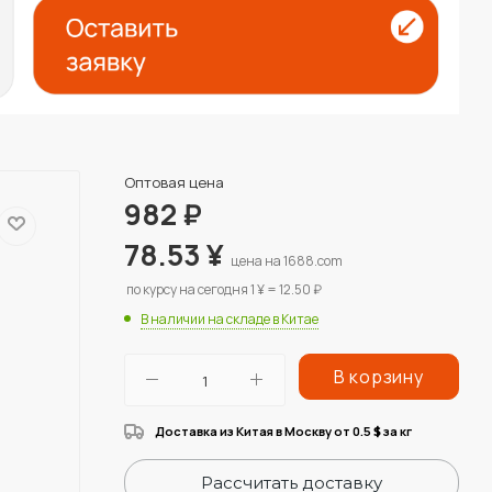
Оптовая цена
982
₽
78.53
¥
цена на 1688.com
по курсу на сегодня 1 ¥ = 12.50 ₽
В наличии на складе в Китае
В корзину
Доставка из Китая в Москву от 0.5
за кг
$
Рассчитать доставку