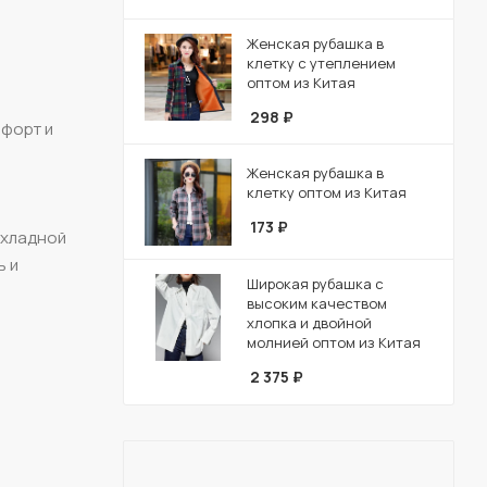
Женская рубашка в
клетку с утеплением
оптом из Китая
298
₽
мфорт и
Женская рубашка в
клетку оптом из Китая
173
₽
охладной
ь и
Широкая рубашка с
высоким качеством
хлопка и двойной
молнией оптом из Китая
2 375
₽