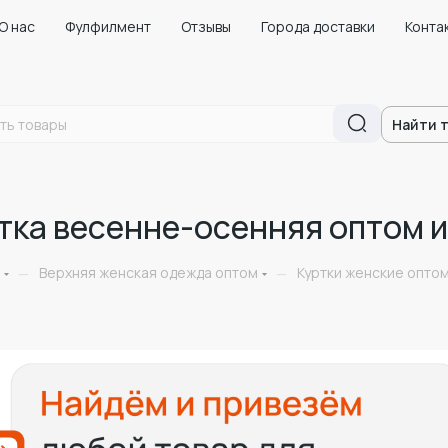
О нас
Фулфилмент
Отзывы
Города доставки
Конта
Найти 
тка весенне-осенняя оптом и
Верхняя женская одежда оптом
Куртки женские оптом
—
—