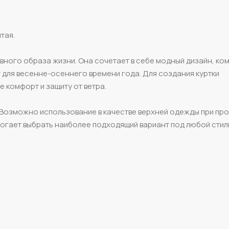
тая.
ивного образа жизни. Она сочетает в себе модный дизайн, ко
 для весенне-осеннего времени года. Для создания куртки
 комфорт и защиту от ветра.
 Возможно использование в качестве верхней одежды при пр
омогает выбрать наиболее подходящий вариант под любой стил