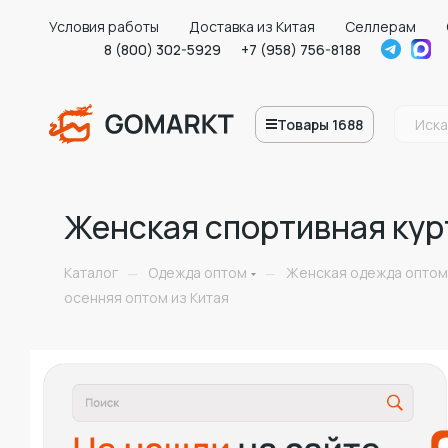
Условия работы
Доставка из Китая
Селлерам
8 (800) 302-5929
+7 (958) 756-8188
Товары 1688
Женская спортивная кур
Каталог
Одежда оптом
Женская одежда оптом
—
—
осенняя оптом из Китая