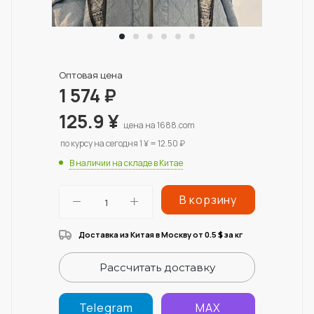
Оптовая цена
1 574
₽
125.9
¥
цена на 1688.com
по курсу на сегодня 1 ¥ = 12.50 ₽
В наличии на складе в Китае
В корзину
Доставка из Китая в Москву от 0.5
за кг
$
Рассчитать доставку
Telegram
MAX