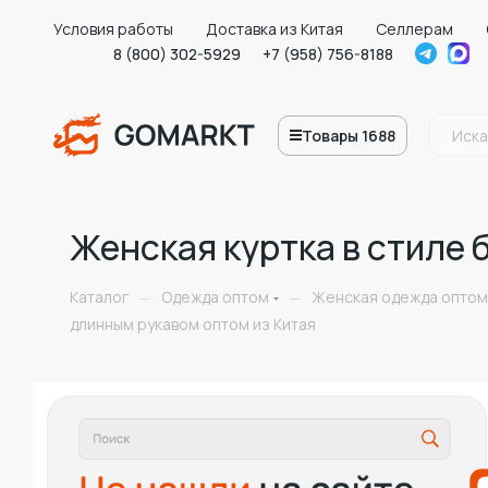
Условия работы
Доставка из Китая
Селлерам
8 (800) 302-5929
+7 (958) 756-8188
Товары 1688
Женская куртка в стиле 
Каталог
Одежда оптом
Женская одежда оптом
—
—
длинным рукавом оптом из Китая