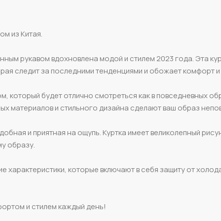
ом из Китая.
инным рукавом вдохновлена модой и стилем 2023 года. Эта ку
рая следит за последними тенденциями и обожает комфорт и 
, который будет отлично смотреться как в повседневных обр
ных материалов и стильного дизайна сделают ваш образ непо
удобная и приятная на ощупь. Куртка имеет великолепный рисун
му образу.
е характеристики, которые включают в себя защиту от холод
фортом и стилем каждый день!