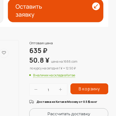
Оптовая цена
635
₽
50.8
¥
цена на 1688.com
по курсу на сегодня 1 ¥ = 12.50 ₽
В наличии на складе в Китае
В корзину
Доставка из Китая в Москву от 0.5
за кг
$
Рассчитать доставку