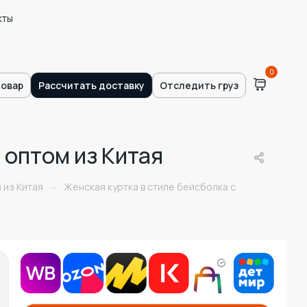
кты
0
товар
Рассчитать доставку
Отследить груз
 оптом из Китая
 из Китая
Женская куртка в стиле бейсболка с
—