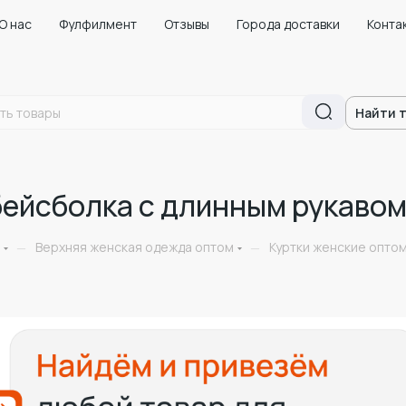
О нас
Фулфилмент
Отзывы
Города доставки
Конта
Найти 
бейсболка с длинным рукавом
Верхняя женская одежда оптом
Куртки женские оптом
—
—