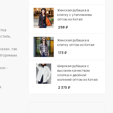
Женская рубашка в
клетку с утеплением
оптом из Китая
298
₽
ртка
стиль.
Женская рубашка в
клетку оптом из Китая
азах, так
173
₽
вторимым.
Широкая рубашка с
ок -
высоким качеством
хлопка и двойной
молнией оптом из Китая
а,
2 375
₽