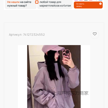
Артикул:
741272324552