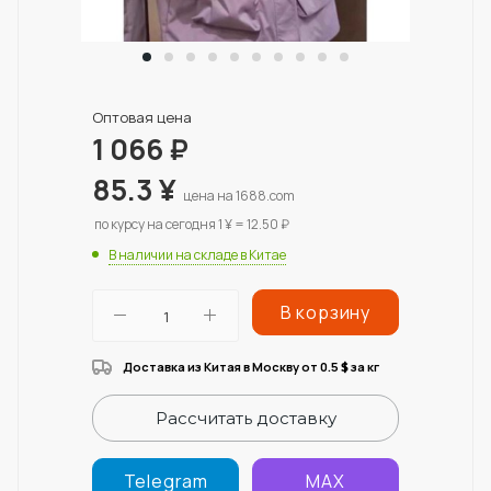
Оптовая цена
1 066
₽
85.3
¥
цена на 1688.com
по курсу на сегодня 1 ¥ = 12.50 ₽
В наличии на складе в Китае
В корзину
Доставка из Китая в Москву от 0.5
за кг
$
Рассчитать доставку
Telegram
MAX