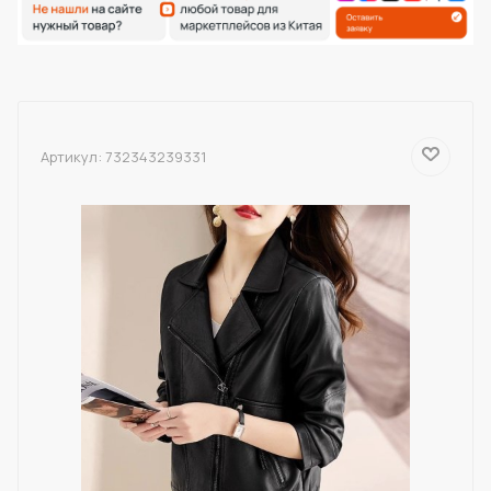
Артикул:
732343239331