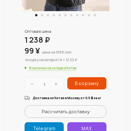
Оптовая цена
1 238
₽
99
¥
цена на 1688.com
по курсу на сегодня 1 ¥ = 12.50 ₽
В наличии на складе в Китае
В корзину
Доставка из Китая в Москву от 0.5
за кг
$
Рассчитать доставку
Telegram
MAX