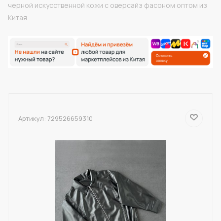
черной искусственной кожи с оверсайз фасоном оптом из
Китая
Артикул:
729526659310