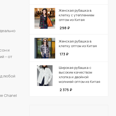
Женская рубашка в
клетку с утеплением
оптом из Китая
298
₽
идеально
Женская рубашка в
клетку оптом из Китая
сон и
173
₽
ий – от
Широкая рубашка с
высоким качеством
од любой
хлопка и двойной
молнией оптом из Китая
2 375
₽
ле Chanel