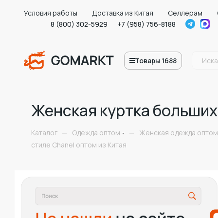
Условия работы
Доставка из Китая
Селлерам
8 (800) 302-5929
+7 (958) 756-8188
Товары 1688
Женская куртка больших 
Каталог
Одежда оптом
Женская одежда оптом
—
—
стиле Chanel оптом из Китая