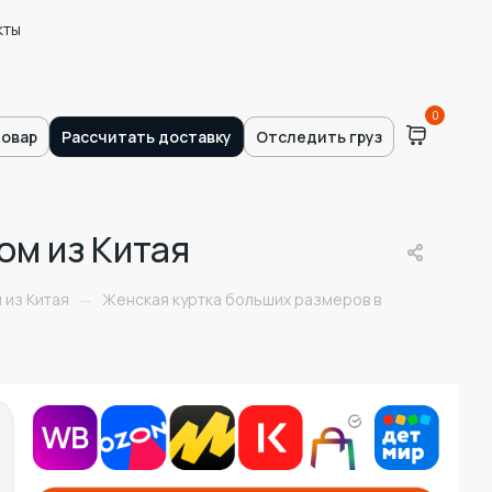
кты
0
товар
Рассчитать доставку
Отследить груз
ом из Китая
 из Китая
Женская куртка больших размеров в
—