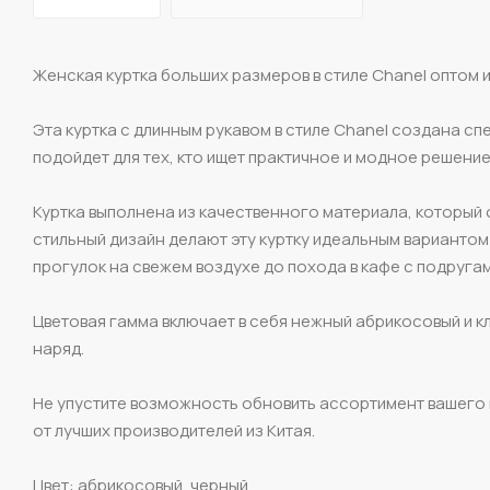
Женская куртка больших размеров в стиле Chanel оптом и
Эта куртка с длинным рукавом в стиле Chanel создана с
подойдет для тех, кто ищет практичное и модное решени
Куртка выполнена из качественного материала, который 
стильный дизайн делают эту куртку идеальным вариантом 
прогулок на свежем воздухе до похода в кафе с подругам
Цветовая гамма включает в себя нежный абрикосовый и к
наряд.
Не упустите возможность обновить ассортимент вашего 
от лучших производителей из Китая.
Цвет: абрикосовый, черный