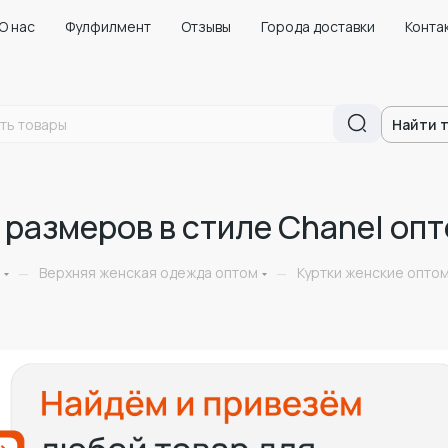
О нас
Фулфилмент
Отзывы
Города доставки
Конта
Найти 
размеров в стиле Chanel опт
Верхняя женская одежда оптом
Куртки женские оптом
—
—