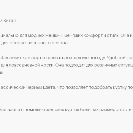
з Китая.
пециально для модных женщин, ценящих комфорт и стиль. Она 
е для осенне-весеннего сезона.
обеспечит комфорт и тепло в прохладную погоду. Удобный фа
для повседневной носки. Она подходит для различных ситуац
и.
лассический черный цвета, что позволяет подобрать куртку п
магазина с помощью женских курток больших размеров в сти