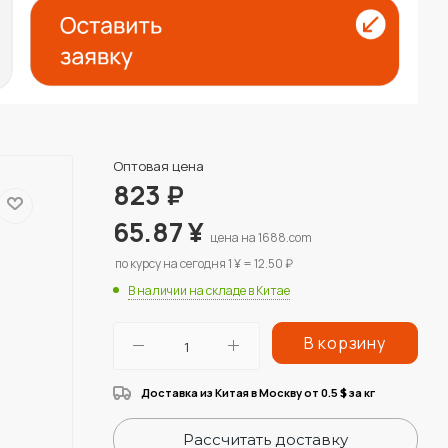
Оптовая цена
823
₽
65.87
¥
цена на 1688.com
по курсу на сегодня 1 ¥ = 12.50 ₽
В наличии на складе в Китае
В корзину
Доставка из Китая в Москву от 0.5
за кг
$
Рассчитать доставку