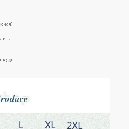
лючая)
стиль
я Азия