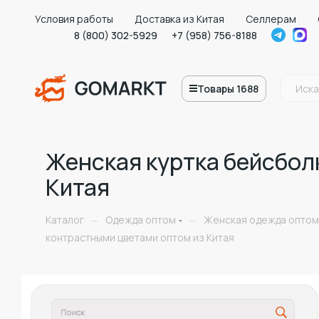
Условия работы
Доставка из Китая
Селлерам
8 (800) 302-5929
+7 (958) 756-8188
Товары 1688
Женская куртка бейсбол
Китая
Каталог
Одежда оптом
Женская одежда оптом
—
—
контрастными цветами оптом из Китая