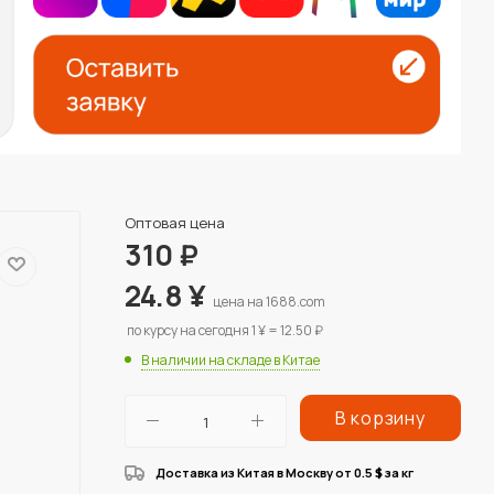
Оптовая цена
310
₽
24.8
¥
цена на 1688.com
по курсу на сегодня 1 ¥ = 12.50 ₽
В наличии на складе в Китае
В корзину
Доставка из Китая в Москву от 0.5
за кг
$