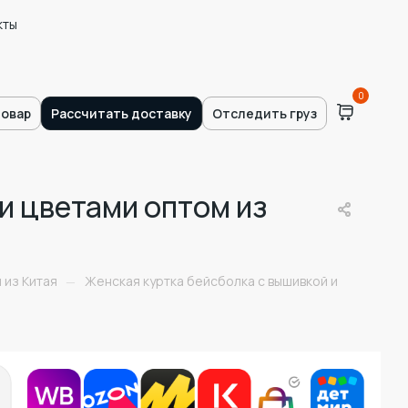
кты
0
товар
Рассчитать доставку
Отследить груз
и цветами оптом из
 из Китая
Женская куртка бейсболка с вышивкой и
—