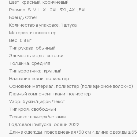
Цвет: красный, коричневый
Размер: S, M, L, XL, 2XL, 3XL, 4XL, 5XL
Бренд: Other
Количество в упаковке: 1 штука
Материал: полиэстер
Вес: 0.8 кг
Тип рукава: обычный
Элементы моды: вставки
Толщина: средняя
Тип воротника: круглый
Название ткани: полиэстер
Основной материал: полиэстер (полиэфирное волокно)
Главный компонент ткани: полиэстер
Узор: буквы/цифры/текст
Тип кроя: свободный
Техника: пэчворк/вставки
Год/сезон выпуска: осень 2022
Длина одежды: повседневная (50 см <.длина одежды ≤ 65