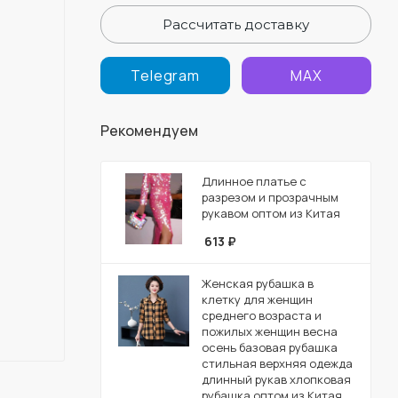
Рассчитать доставку
Telegram
MAX
Рекомендуем
Длинное платье с
разрезом и прозрачным
рукавом оптом из Китая
613
₽
Женская рубашка в
клетку для женщин
среднего возраста и
пожилых женщин весна
осень базовая рубашка
стильная верхняя одежда
длинный рукав хлопковая
рубашка оптом из Китая