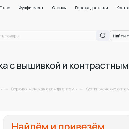
О нас
Фулфилмент
Отзывы
Города доставки
Конта
Найти 
ка с вышивкой и контрастным
Верхняя женская одежда оптом
Куртки женские оптом
—
—