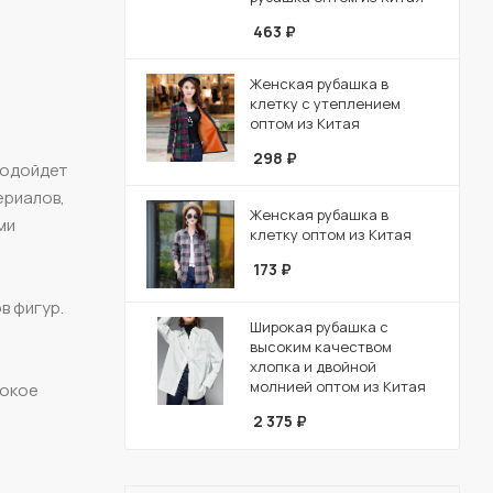
463
₽
Женская рубашка в
клетку с утеплением
оптом из Китая
298
₽
подойдет
ериалов,
Женская рубашка в
ми
клетку оптом из Китая
173
₽
в фигур.
Широкая рубашка с
высоким качеством
хлопка и двойной
молнией оптом из Китая
сокое
2 375
₽