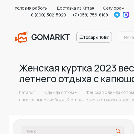
Условия работы
Доставка из Китая
Селлерам
8 (800) 302-5929
+7 (958) 756-8188
Товары 1688
Женская куртка 2023 ве
летнего отдыха с капюш
Каталог
Одежда оптом
Женская одежда оптом
—
—
плюс размер свободный стиль летнего отдыха с капюш