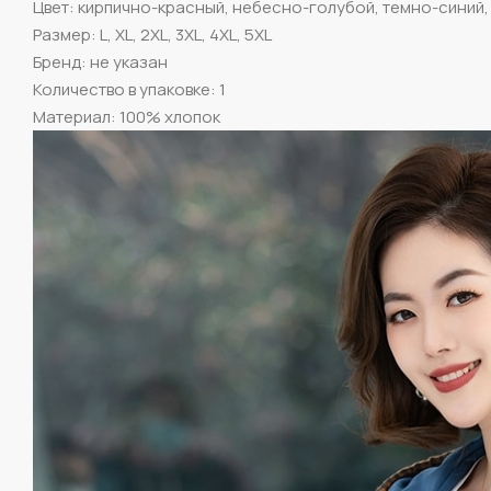
Цвет: кирпично-красный, небесно-голубой, темно-синий,
Размер: L, XL, 2XL, 3XL, 4XL, 5XL
Бренд: не указан
Количество в упаковке: 1
Материал: 100% хлопок