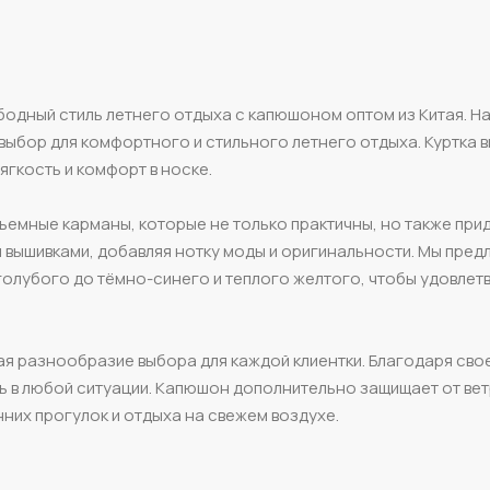
бодный стиль летнего отдыха с капюшоном оптом из Китая. Н
 выбор для комфортного и стильного летнего отдыха. Куртка
ягкость и комфорт в носке.
ъемные карманы, которые не только практичны, но также при
и вышивками, добавляя нотку моды и оригинальности. Мы пред
 голубого до тёмно-синего и теплого желтого, чтобы удовлет
вая разнообразие выбора для каждой клиентки. Благодаря сво
ь в любой ситуации. Капюшон дополнительно защищает от вет
нних прогулок и отдыха на свежем воздухе.