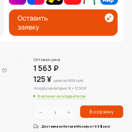
Оптовая цена
1 563
₽
125
¥
цена на 1688.com
по курсу на сегодня 1 ¥ = 12.50 ₽
В наличии на складе в Китае
В корзину
Доставка из Китая в Москву от 0.5
за кг
$