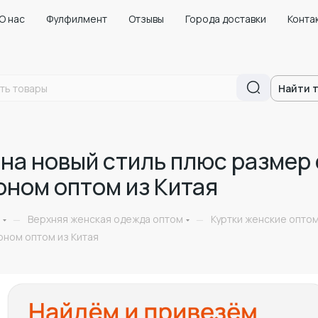
О нас
Фулфилмент
Отзывы
Города доставки
Конта
Найти 
сна новый стиль плюс размер
оном оптом из Китая
Верхняя женская одежда оптом
Куртки женские оптом
—
—
оном оптом из Китая