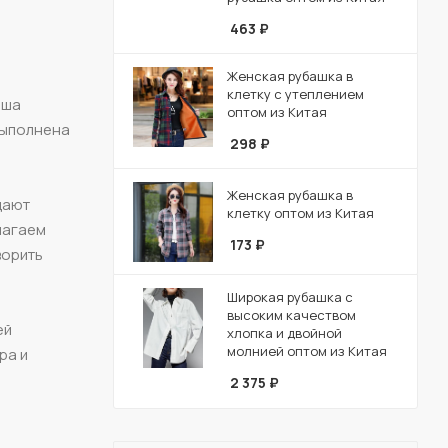
463
₽
Женская рубашка в
клетку с утеплением
аша
оптом из Китая
 выполнена
298
₽
Женская рубашка в
дают
клетку оптом из Китая
лагаем
173
₽
ворить
Широкая рубашка с
высоким качеством
ей
хлопка и двойной
молнией оптом из Китая
ра и
2 375
₽