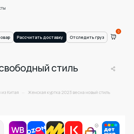
кты
0
товар
Рассчитать доставку
Отследить груз
 свободный стиль
 из Китая
Женская куртка 2023 весна новый стиль
—