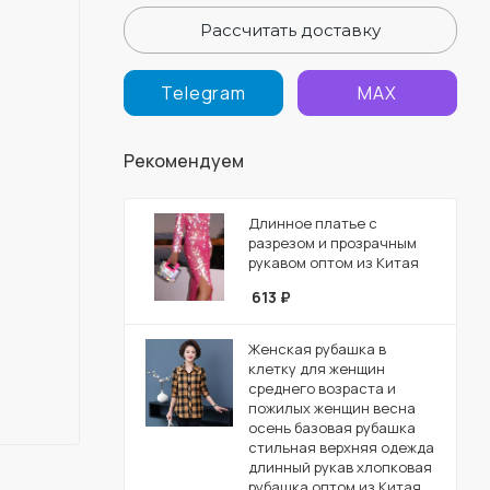
Рассчитать доставку
Telegram
MAX
Рекомендуем
Длинное платье с
разрезом и прозрачным
рукавом оптом из Китая
613
₽
Женская рубашка в
клетку для женщин
среднего возраста и
пожилых женщин весна
осень базовая рубашка
стильная верхняя одежда
длинный рукав хлопковая
рубашка оптом из Китая