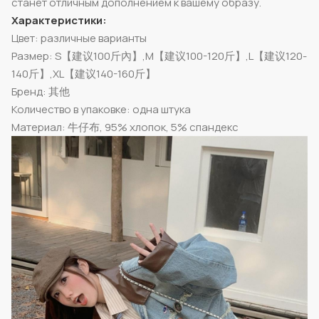
станет отличным дополнением к вашему образу.
Характеристики:
Цвет: различные варианты
Размер: S【建议100斤內】,M【建议100-120斤】,L【建议120-
140斤】,XL【建议140-160斤】
Бренд: 其他
Количество в упаковке: одна штука
Материал: 牛仔布, 95% хлопок, 5% спандекс