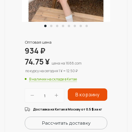
Оптовая цена
934
₽
74.75
¥
цена на 1688.com
по курсу на сегодня 1 ¥ = 12.50 ₽
В наличии на складе в Китае
В корзину
Доставка из Китая в Москву от 0.5
за кг
$
Рассчитать доставку