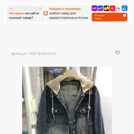
Артикул:
768734557470