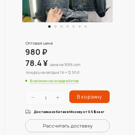
Оптовая цена
980
₽
78.4
¥
цена на 1688.com
по курсу на сегодня 1 ¥ = 12.50 ₽
В наличии на складе в Китае
В корзину
Доставка из Китая в Москву от 0.5
за кг
$
Рассчитать доставку