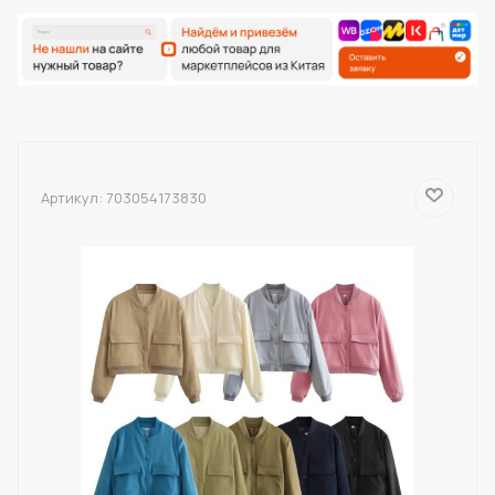
Артикул:
703054173830