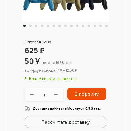
Оптовая цена
625
₽
50
¥
цена на 1688.com
по курсу на сегодня 1 ¥ = 12.50 ₽
В наличии на складе в Китае
В корзину
Доставка из Китая в Москву от 0.5
за кг
$
Рассчитать доставку