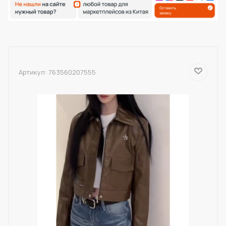
Артикул:
763560207555