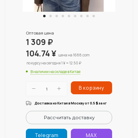
Оптовая цена
1 309
₽
104.74
¥
цена на 1688.com
по курсу на сегодня 1 ¥ = 12.50 ₽
В наличии на складе в Китае
В корзину
Доставка из Китая в Москву от 0.5
за кг
$
Рассчитать доставку
Telegram
MAX