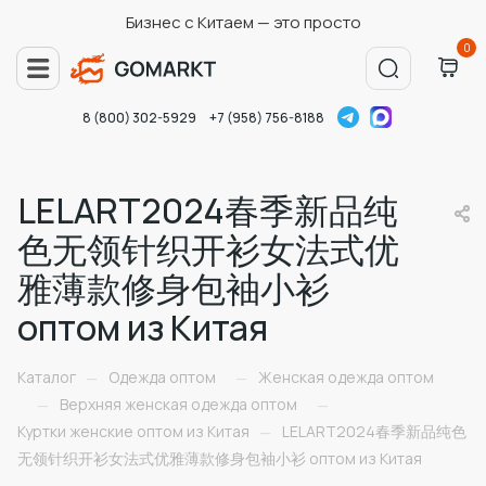
Бизнес с Китаем — это просто
0
8 (800) 302-5929
+7 (958) 756-8188
LELART2024春季新品纯
色无领针织开衫女法式优
雅薄款修身包袖小衫
оптом из Китая
Каталог
Одежда оптом
Женская одежда оптом
—
—
Верхняя женская одежда оптом
—
—
Куртки женские оптом из Китая
LELART2024春季新品纯色
—
无领针织开衫女法式优雅薄款修身包袖小衫 оптом из Китая