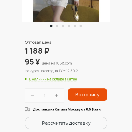
Оптовая цена
1 188
₽
95
¥
цена на 1688.com
по курсу на сегодня 1 ¥ = 12.50 ₽
В наличии на складе в Китае
В корзину
Доставка из Китая в Москву от 0.5
за кг
$
Рассчитать доставку