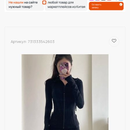
Артикул:
731333542603