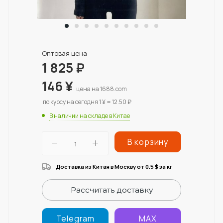
Оптовая цена
1 825
₽
146
¥
цена на 1688.com
по курсу на сегодня 1 ¥ = 12.50 ₽
В наличии на складе в Китае
В корзину
Доставка из Китая в Москву от 0.5
за кг
$
Рассчитать доставку
Telegram
MAX