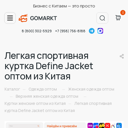
Бизнес с Китаем — это просто
0
8 (800) 302-5929
+7 (958) 756-8188
Легкая спортивная
куртка Define Jacket
оптом из Китая
Каталог
Одежда оптом
Женская одежда оптом
—
—
Верхняя женская одежда оптом
—
—
Куртки женские оптом из Китая
Легкая спортивная
—
куртка Define Jacket оптом из Китая