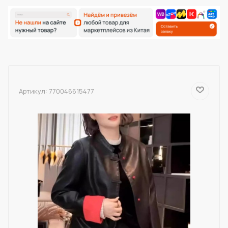
Артикул:
770046615477