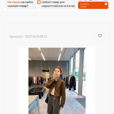
Артикул:
760714093675