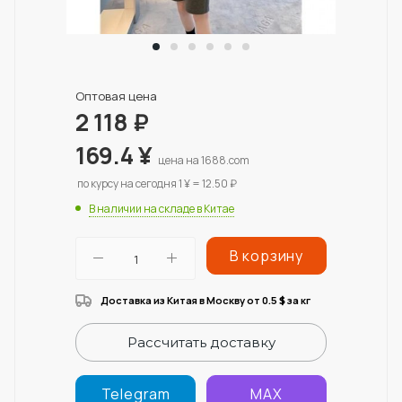
Оптовая цена
2 118
₽
169.4
¥
цена на 1688.com
по курсу на сегодня 1 ¥ = 12.50 ₽
В наличии на складе в Китае
В корзину
Доставка из Китая в Москву от 0.5
за кг
$
Рассчитать доставку
Telegram
MAX