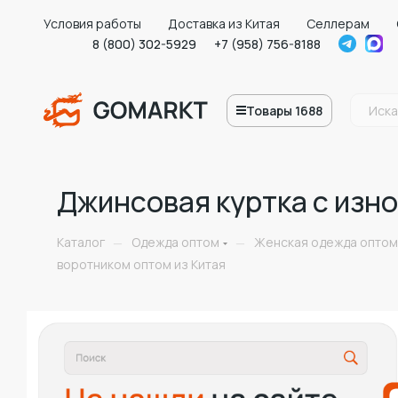
Условия работы
Доставка из Китая
Селлерам
8 (800) 302-5929
+7 (958) 756-8188
Товары 1688
Джинсовая куртка с изно
Каталог
Одежда оптом
Женская одежда оптом
—
—
воротником оптом из Китая