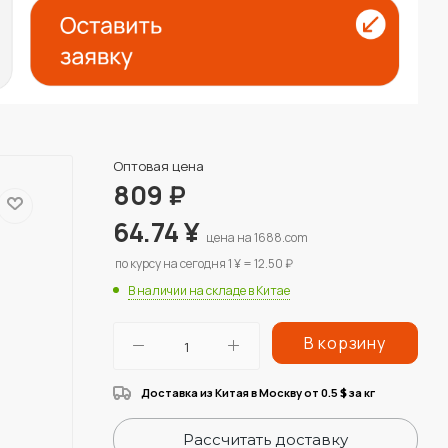
Оптовая цена
809
₽
64.74
¥
цена на 1688.com
по курсу на сегодня 1 ¥ = 12.50 ₽
В наличии на складе в Китае
В корзину
Доставка из Китая в Москву от 0.5
за кг
$
Рассчитать доставку