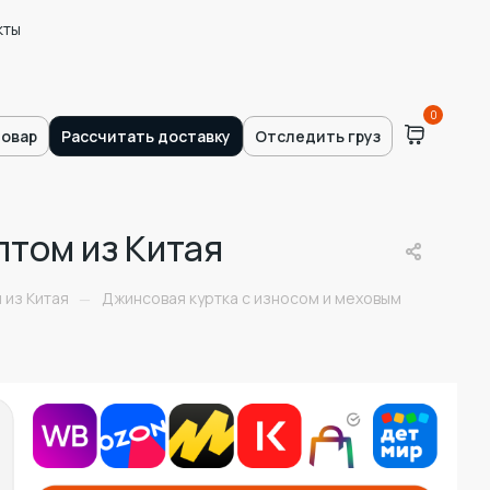
кты
0
товар
Рассчитать доставку
Отследить груз
птом из Китая
 из Китая
Джинсовая куртка с износом и меховым
—