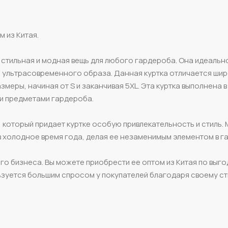
 из Китая.
 стильная и модная вещь для любого гардероба. Она идеальн
ия ультрасовременного образа. Данная куртка отличается ши
меры, начиная от S и заканчивая 5XL. Эта куртка выполнена в
и предметами гардероба.
 который придает куртке особую привлекательность и стиль.
в холодное время года, делая ее незаменимым элементом в г
го бизнеса. Вы можете приобрести ее оптом из Китая по выг
ьзуется большим спросом у покупателей благодаря своему с