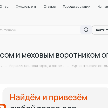
О нас
Фулфилмент
Отзывы
Города доставки
Конта
Найти 
сом и меховым воротником о
Верхняя женская одежда оптом
Куртки женские оптом
—
—