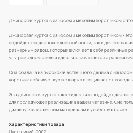
Джинсовая куртка с износом и меховым воротником оптом
Джинсовая куртка с износом и меховым воротником - это
подойдет как для повседневной носки, так и для создан
размерным рядом, который включает в себя различные раз
ультрамодном стиле и идеально сочетается с различным
Она создана из высококачественного денима с износом,
воротник добавляет куртке шарма и защищает от холода 
Эта джинсовая куртка также идеально подойдет для ваше
для последующей реализации в вашем магазине. Она пол
дизайну, качественным материалам и удобству в носке.
Характеристики товара:
Цвет: синий, 0002