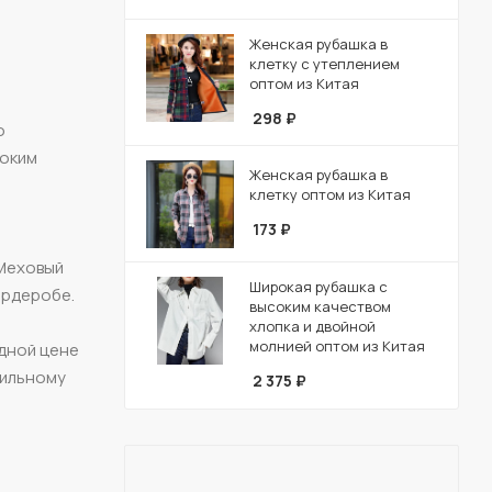
Женская рубашка в
клетку с утеплением
оптом из Китая
298
₽
о
роким
Женская рубашка в
клетку оптом из Китая
173
₽
 Меховый
Широкая рубашка с
ардеробе.
высоким качеством
хлопка и двойной
молнией оптом из Китая
одной цене
тильному
2 375
₽