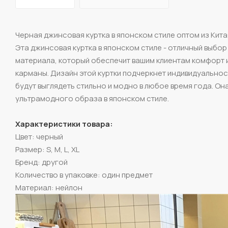
Черная джинсовая куртка в японском стиле оптом из Кита
Эта джинсовая куртка в японском стиле - отличный выбо
материала, который обеспечит вашим клиентам комфорт и 
карманы. Дизайн этой куртки подчеркнет индивидуальнос
будут выглядеть стильно и модно в любое время года. Она
ультрамодного образа в японском стиле.
Характеристики товара:
Цвет: черный
Размер: S, M, L, XL
Бренд: другой
Количество в упаковке: один предмет
Материал: нейлон