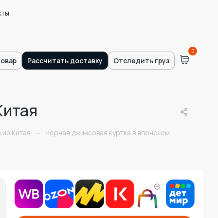
кты
0
товар
Рассчитать доставку
Отследить груз
Китая
 из Китая
Черная джинсовая куртка в японском
—