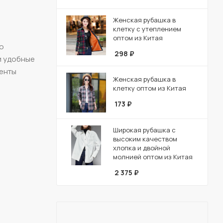
Женская рубашка в
клетку с утеплением
оптом из Китая
го
298
₽
 и удобные
иенты
Женская рубашка в
клетку оптом из Китая
173
₽
Широкая рубашка с
высоким качеством
хлопка и двойной
молнией оптом из Китая
2 375
₽