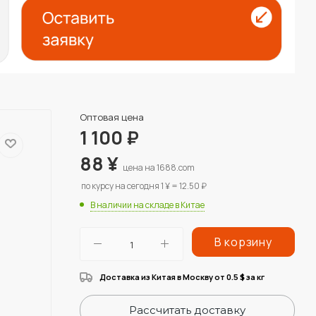
Оптовая цена
1 100
₽
88
¥
цена на 1688.com
по курсу на сегодня 1 ¥ = 12.50 ₽
В наличии на складе в Китае
В корзину
Доставка из Китая в Москву от 0.5
за кг
$
Рассчитать доставку