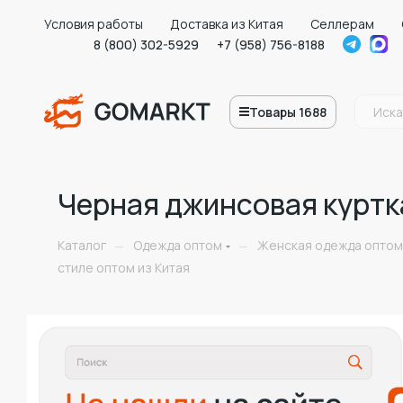
Условия работы
Доставка из Китая
Селлерам
8 (800) 302-5929
+7 (958) 756-8188
Товары 1688
Черная джинсовая куртка
Каталог
Одежда оптом
Женская одежда оптом
—
—
стиле оптом из Китая