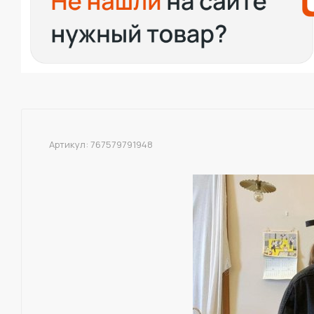
Артикул:
767579791948