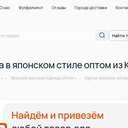
О нас
Фулфилмент
Отзывы
Города доставки
Конта
Найти 
 в японском стиле оптом из 
Верхняя женская одежда оптом
Куртки женские оптом
—
—