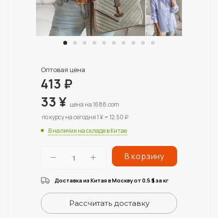
Оптовая цена
413
₽
33
¥
цена на 1688.com
по курсу на сегодня 1 ¥ = 12.50 ₽
В наличии на складе в Китае
В корзину
Доставка из Китая в Москву от 0.5
за кг
$
Рассчитать доставку