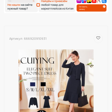
Артикул:
666920910931