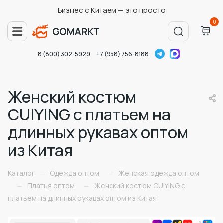
Бизнес с Китаем — это просто
0
8 (800) 302-5929
+7 (958) 756-8188
Женский костюм
CUIYING с платьем на
длинных рукавах оптом
из Китая
Каталог
Одежда оптом
Женская одежда оптом
—
—
Платья оптом
Женский костюм CUIYING с
—
—
платьем на длинных рукавах оптом из Китая