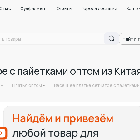
О нас
Фулфилмент
Отзывы
Города доставки
Конта
Найти 
е с пайетками оптом из Кита
Платья оптом
Весеннее платье сетчатое с пайетками
—
—