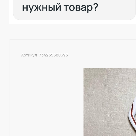
Артикул:
734235680693