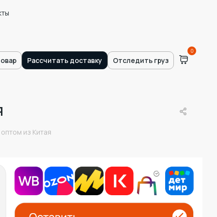
кты
0
товар
Рассчитать доставку
Отследить груз
я
 оптом из Китая