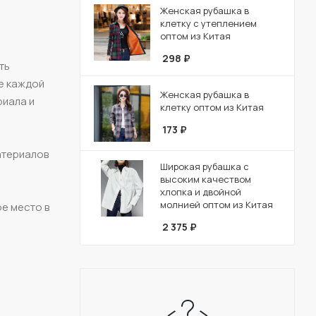
Женская рубашка в
клетку с утеплением
оптом из Китая
298
₽
ть
бе каждой
Женская рубашка в
риала и
клетку оптом из Китая
173
₽
материалов
Широкая рубашка с
высоким качеством
хлопка и двойной
молнией оптом из Китая
ое место в
2 375
₽