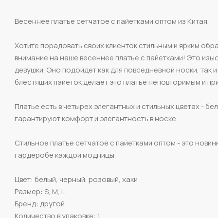
Весеннее платье сетчатое с пайетками оптом из Китая.
Хотите порадовать своих клиенток стильным и ярким об
внимание на наше весеннее платье с пайетками! Это изы
девушки. Оно подойдет как для повседневной носки, так
блестящих пайеток делает это платье неповторимым и пр
Платье есть в четырех элегантных и стильных цветах - б
гарантируют комфорт и элегантность в носке.
Стильное платье сетчатое с пайетками оптом - это новин
гардеробе каждой модницы.
Цвет: белый, черный, розовый, хаки
Размер: S, M, L
Бренд: другой
Количество в упаковке: 1