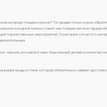
разом на предстоящем сезоне? Тогда вам точно нужно обрати
сканное и модное платье станет настоящим хитом в гардеро
 и для торжественных мероприятий. Сочетание сетчатого мате
ивлекательным.
елом, черном, розовом и хаки. Изысканный дизайн и качество 
ка в мире моды и стиля, которая обязательно займет достойн