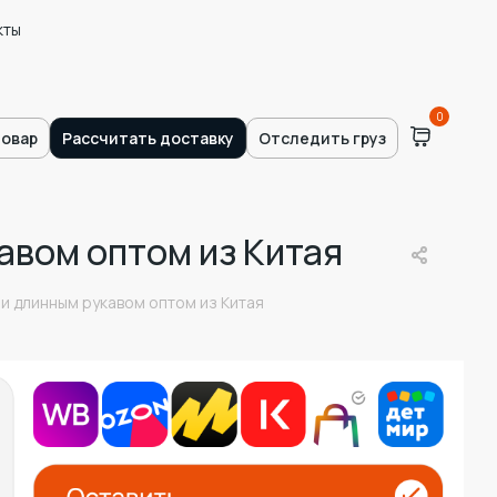
кты
0
товар
Рассчитать доставку
Отследить груз
авом оптом из Китая
и длинным рукавом оптом из Китая