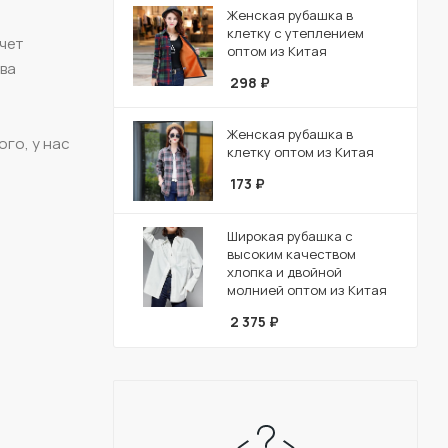
Женская рубашка в
клетку с утеплением
очет
оптом из Китая
тва
298
₽
Женская рубашка в
го, у нас
клетку оптом из Китая
173
₽
Широкая рубашка с
высоким качеством
хлопка и двойной
молнией оптом из Китая
2 375
₽