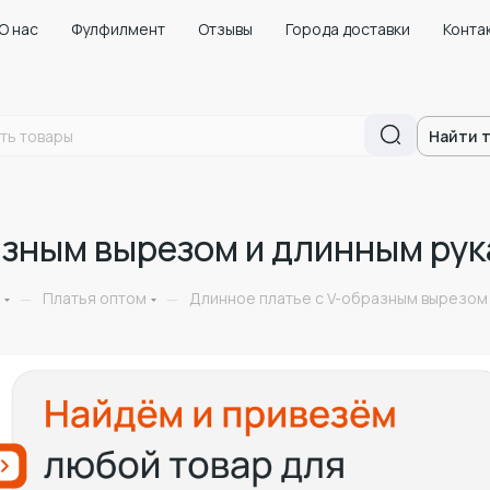
О нас
Фулфилмент
Отзывы
Города доставки
Конта
Найти 
азным вырезом и длинным рук
Платья оптом
Длинное платье с V-образным вырезом 
—
—