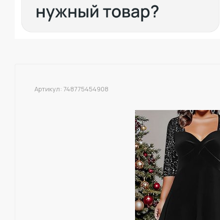
Артикул:
748775454908