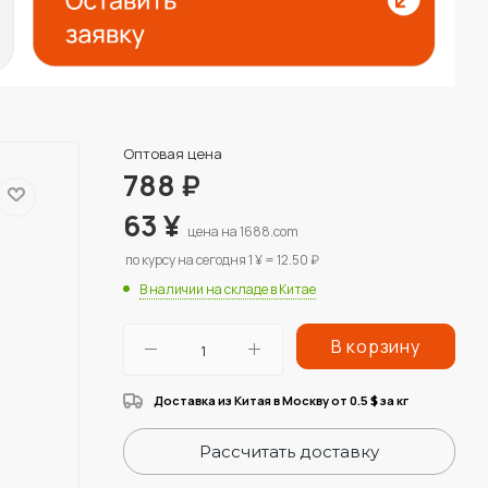
Оптовая цена
788
₽
63
¥
цена на 1688.com
по курсу на сегодня 1 ¥ = 12.50 ₽
В наличии на складе в Китае
В корзину
Доставка из Китая в Москву от 0.5
за кг
$
Рассчитать доставку