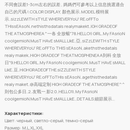
不同會誤差1-3cm左右的誤差 , 媽媽們可參考以上信息挑選適合
自己的尺碼 !.COLOR DISPLAY, 顏色展示..MODEL 模特展
示..sizzLEWITH sTYLE WHEREVERYoU' RE.oFFTo
THIssEAsoN..nethisthsdatals realymakekt..IGH GRADEOF
THE ATMOSPHEREA^一各 全放暢"78.HELLO!I GIRL..My FAsrioN
coolgemioN.MusT HAvE sMALL LikE..亞..siZzLEWITH sTYLE
WHEREVERYoU' RE.oFFTo THIS sEAsoN..akethsthedatals
realy makek..HiGH GRADEOF THEATMOSPHENEAA到科 全放
日"9.HELLO!I GIRL..My FAsrioN coolgemioN..MusT HAvE sMALL
LikE..豆..HiGHGRADEOFTHE.siZZLEWITH STYLE
WHEREVERYoU' RE.oFFToTHIs sEAsoN..agethisthedatals
realy maket..@高端定制 HIGH GRADEOF THE ATMOSPHERE^^
則包公多日..2..友戰一.影2.0..HELLO1I..My FAsrioN
coolgemioN.MusT HAvE sMALL LikE...DETAILS 細節展示...
Характеристики:
Цвет: черный, светло-серый, темно-серый
Размер: M,L,XL,XXL