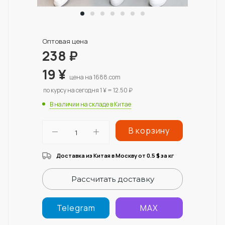
Оптовая цена
238
₽
19
¥
цена на 1688.com
по курсу на сегодня 1 ¥ = 12.50 ₽
В наличии на складе в Китае
В корзину
Доставка из Китая в Москву от 0.5
за кг
$
Рассчитать доставку
Telegram
MAX