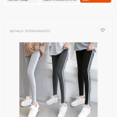
Артикул:
602644846222