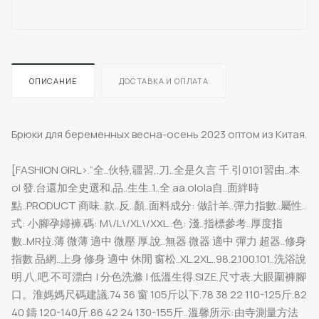
ОПИСАНИЕ
ДОСТАВКА И ОПЛАТА
Брюки для беременных весна-осень 2023 оптом из Китая.
[FASHION GIRL>.“全..伙特,疆習,.刀..全是久言 千.引0101習由..本
ol 發.台還加全史選和.品..生生..1..全 aa.olola自..面絆時
點..PRODUCT 商味..款..反..顏..面料成分: 做計羊..彈力指數..屬性..
式: 小腳孕婦褲.碼: M\/L\/XL\/XXL..色: 淺..指標參考..厚度指
數..MR拉.薄 微薄 適中 微壓 厚.說..無器 微器 適中 彈力 超器..修身
指數 品網..上身 修身 適中 休閒 窗松..XL.2XL..98.2.100.101..洗浴說
明.八,吧.不可漂白 | 分色洗滌 | 低溫生得.SIZE.尺寸表.大眼圍褲腳
口。淮媽媽尺碼建議.74 36 窗 105斤以下.78 38 22 110-125斤.82
40 鑄 120-140斤.86 42 24 130-155斤..溫馨所示:由寺測量方法