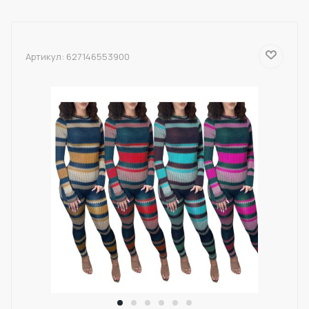
Артикул:
627146553900