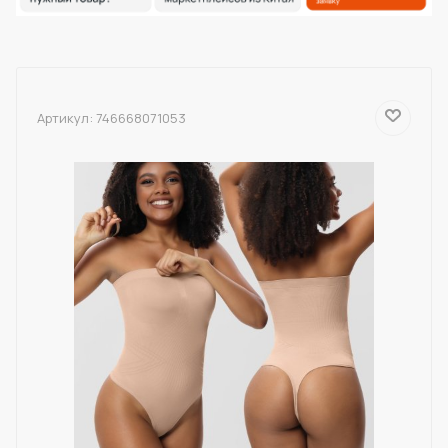
Артикул:
746668071053