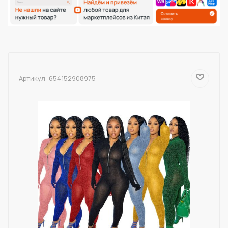
Артикул:
654152908975