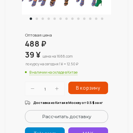
Оптовая цена
488
₽
39
¥
цена на 1688.com
по курсу на сегодня 1 ¥ = 12.50 ₽
В наличии на складе в Китае
В корзину
Доставка из Китая в Москву от 0.5
за кг
$
Рассчитать доставку