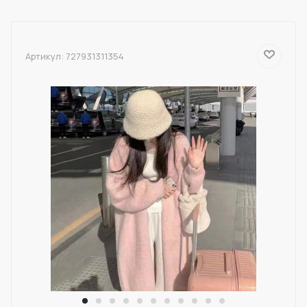
Артикул:
727931311354