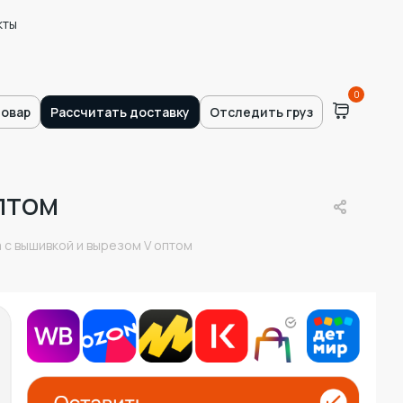
кты
0
товар
Рассчитать доставку
Отследить груз
птом
 с вышивкой и вырезом V оптом