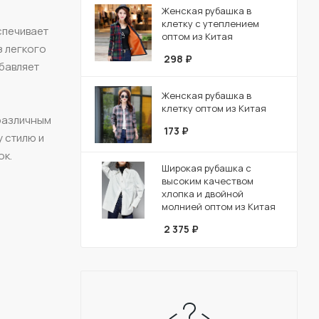
Женская рубашка в
клетку с утеплением
спечивает
оптом из Китая
з легкого
298
₽
обавляет
Женская рубашка в
клетку оптом из Китая
 различным
173
₽
 стилю и
ок.
Широкая рубашка с
высоким качеством
хлопка и двойной
молнией оптом из Китая
2 375
₽