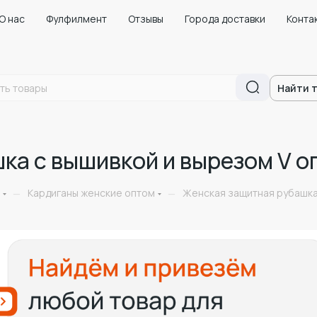
О нас
Фулфилмент
Отзывы
Города доставки
Конта
Найти 
ка с вышивкой и вырезом V о
Кардиганы женские оптом
Женская защитная рубашка
—
—