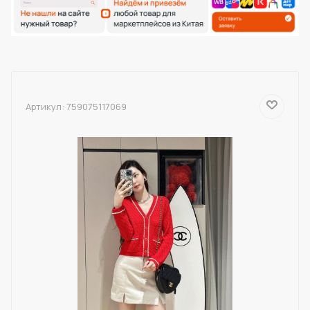
Артикул:
759075117069