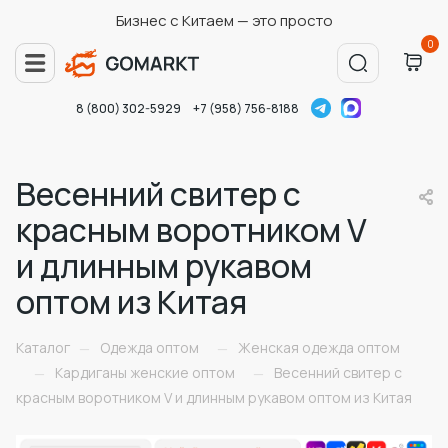
Бизнес с Китаем — это просто
0
8 (800) 302-5929
+7 (958) 756-8188
Весенний свитер с
красным воротником V
и длинным рукавом
оптом из Китая
Каталог
Одежда оптом
Женская одежда оптом
—
—
Кардиганы женские оптом
Весенний свитер с
—
—
красным воротником V и длинным рукавом оптом из Китая