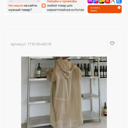
Артикул:
771611548078