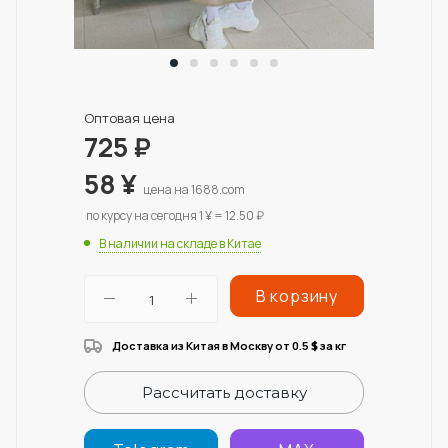
Оптовая цена
725
₽
58
¥
цена на 1688.com
по курсу на сегодня 1 ¥ = 12.50 ₽
В наличии на складе в Китае
В корзину
Доставка из Китая в Москву от 0.5
за кг
$
Рассчитать доставку