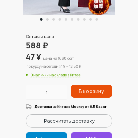
Оптовая цена
588
₽
47
¥
цена на 1688.com
по курсу на сегодня 1 ¥ = 12.50 ₽
В наличии на складе в Китае
В корзину
Доставка из Китая в Москву от 0.5
за кг
$
Рассчитать доставку