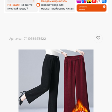
Артикул:
741958638122