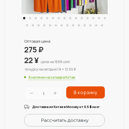
Оптовая цена
275
₽
22
¥
цена на 1688.com
по курсу на сегодня 1 ¥ = 12.50 ₽
В наличии на складе в Китае
В корзину
Доставка из Китая в Москву от 0.5
за кг
$
Рассчитать доставку