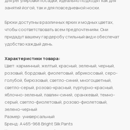
для регулировки посадки, идеально подходят как для
занятий йогой, так и для повседневной носки.
Брюки доступны в различных ярких и модных цветах,
чтобы соответствовать всем предпочтениям. Они
придадут вашему гардеробу стильный вид и обеспечат
удобство каждый день.
Характеристики товара:
Цвет: карминный, желтый, красный, зеленый, черный,
розовый, бордовый, фиолетовый, абрикосовый, серо-
голубой, бирюзовый, светло-синий, многоцветный,
светло-серый, розово-красный, пурпурно-красный,
яблочно-зеленый, павлин-синий, оранжевый, темно-
серый, светло-фиолетовый, розово-фиолетовый,
зелено-черный
Размер: универсальный
Бренд: A465-968 Bright Silk Pants