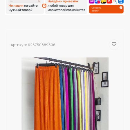
Артикул:
626750889506