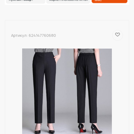
Артикул:
624147760680