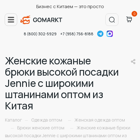
Бизнес с Китаем — это просто
0
8 (800) 302-5929
+7 (958) 756-8188
Женские кожаные
брюки высокой посадки
Jennie с широкими
штанинами оптом из
Китая
Каталог
Одежда оптом
Женская одежда оптом
—
—
Брюки женские оптом
Женские кожаные брюки
—
—
высокой посадки Jennie с широкими штанинами оптом из