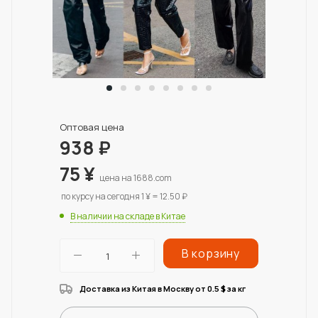
Оптовая цена
938
₽
75
¥
цена на 1688.com
по курсу на сегодня 1 ¥ = 12.50 ₽
В наличии на складе в Китае
В корзину
Доставка из Китая в Москву от 0.5
за кг
$