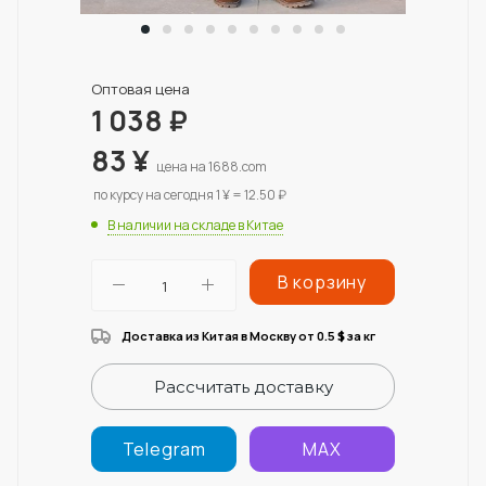
Оптовая цена
1 038
₽
83
¥
цена на 1688.com
по курсу на сегодня 1 ¥ = 12.50 ₽
В наличии на складе в Китае
В корзину
Доставка из Китая в Москву от 0.5
за кг
$
Рассчитать доставку
Telegram
MAX