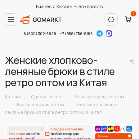
Бизнес с Китаем — это просто
0
8 (800) 302-5929
+7 (958) 756-8188
Женские хлопково-
леняные брюки в стиле
ретро оптом из Китая
Каталог
Одежда оптом
Женская одежда оптом
—
—
Брюки женские оптом
Женские хлопково-
—
—
леняные брюки в стиле ретро оптом из Китая