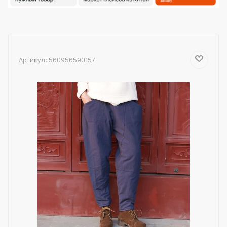
Артикул:
560956590157