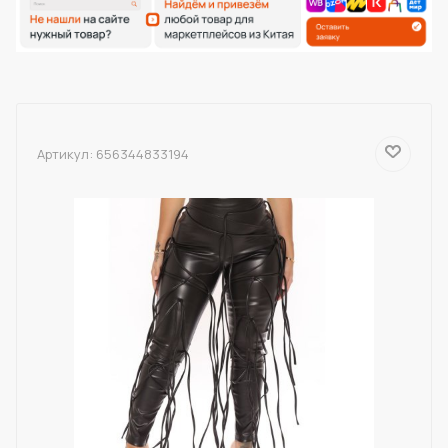
Артикул:
656344833194