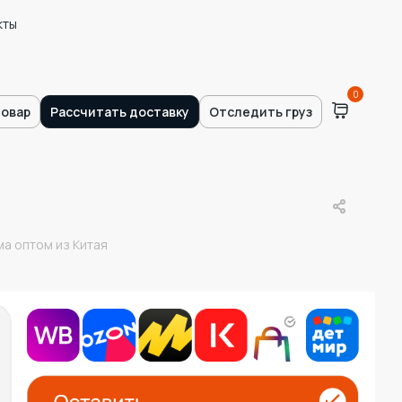
кты
0
товар
Рассчитать доставку
Отследить груз
а оптом из Китая