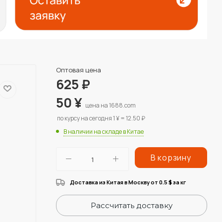
Оптовая цена
625
₽
50
¥
цена на 1688.com
по курсу на сегодня 1 ¥ = 12.50 ₽
В наличии на складе в Китае
В корзину
Доставка из Китая в Москву от 0.5
за кг
$
Рассчитать доставку