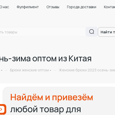
О нас
Фулфилмент
Отзывы
Города доставки
Конта
Найти 
нь-зима оптом из Китая
Брюки женские оптом
Женские брюки 2023 осень-зим
—
—