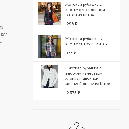
Женская рубашка в
клетку с утеплением
оптом из Китая
298
₽
из
 для
Женская рубашка в
го
клетку оптом из Китая
173
₽
Широкая рубашка с
высоким качеством
хлопка и двойной
молнией оптом из Китая
2 375
₽